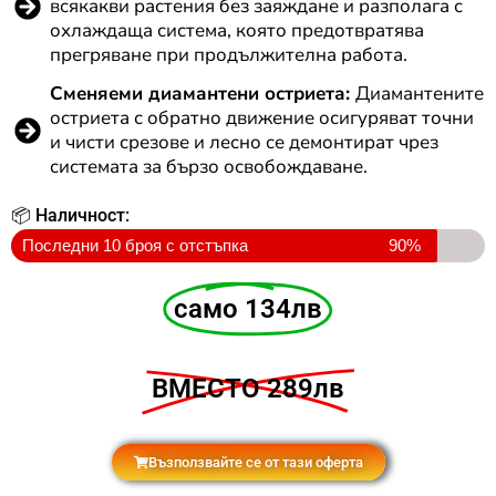
всякакви растения без заяждане и разполага с
охлаждаща система, която предотвратява
прегряване при продължителна работа.
Сменяеми диамантени остриета:
Диамантените
остриета с обратно движение осигуряват точни
и чисти срезове и лесно се демонтират чрез
системата за бързо освобождаване.
📦 Наличност:
Последни 10 броя с отстъпка
90%
само 134лв
ВМЕСТО 289лв
Възползвайте се от тази оферта