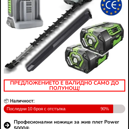
ПРЕДЛОЖЕНИЕТО Е ВАЛИДНО САМО ДО
ПОЛУНОЩ!
📦 Наличност:
Последни 10 броя с отстъпка
90%
Професионални ножици за жив плет Power
5000®