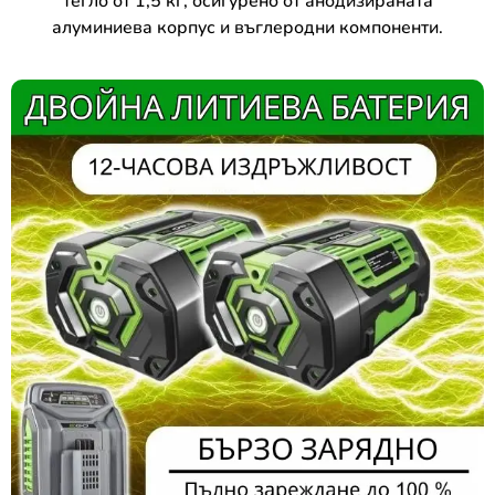
тегло от 1,5 кг, осигурено от анодизираната
алуминиева корпус и въглеродни компоненти.