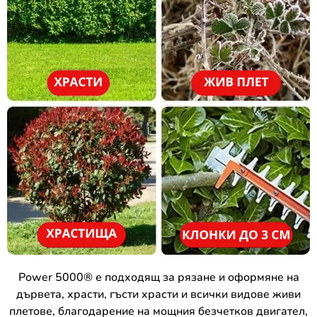
Power 5000® е подходящ за рязане и оформяне на
дървета, храсти, гъсти храсти и всички видове живи
плетове, благодарение на мощния безчетков двигател,