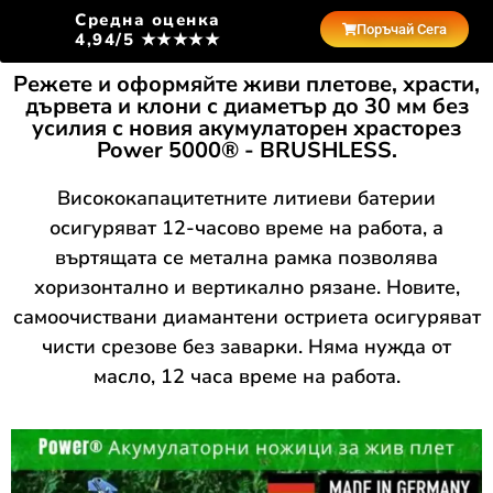
Средна оценка
Поръчай Сега
4,94/5 ★★★★★
Режете и оформяйте живи плетове, храсти,
дървета и клони с диаметър до 30 мм без
усилия с новия акумулаторен храсторез
Power 5000® - BRUSHLESS.
Висококапацитетните литиеви батерии
осигуряват 12-часово време на работа, а
въртящата се метална рамка позволява
хоризонтално и вертикално рязане. Новите,
самоочиствани диамантени остриета осигуряват
чисти срезове без заварки. Няма нужда от
масло, 12 часа време на работа.