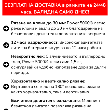
БЕЗПЛАТНА ДОСТАВКА в рамките на 24/48
часа, ВАЛИДНА САМО ДНЕС!
Рязане на клони до 30 мм:
Power 5000® лесно
реже клони и възли до 30 мм благодарение на
безчетковия двигател и диамантените остриета.
12 часа издръжливост:
Висококапацитетната
литиева батерия осигурява до 12 часа работа.
Невероятно лек:
С алуминиевото и въглеродно
тяло, Power 5000® тежи само 1,5 кг,
осигурявайки удобно използване дори за дълги
периоди.
Хоризонтално и вертикално рязане:
Въртящото се тяло на 180° позволява рязане
както хоризонтално, така и вертикално.
Безчетков двигател с охлаждане:
Мощният
безчетков двигател позволява рязане на